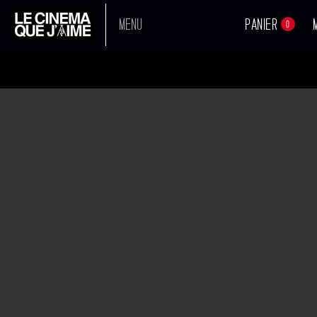
MENU
PANIER
0
PARIS LA BLANCHE
A L'AFFICHE
Réalisateur :
Lidia Leber Terki
Sortie en salle :
29-03-2017
PROCHAINEMENT
Avec :
Tassadit Mandi
,
Zahir Bouzezar
Voir tous les acteurs
TOUS NOS FILMS
BANDE
ANNONCE
BOUTIQUE
Synopsis
Sans nouvelles de son mari, Rekia, soixante-dix ans, quitte pour la p
l'Algérie pour ramener Nour au village.
Mais l'homme qu'elle finit par retrouver est devenu un étranger.