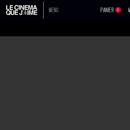
MENU
PANIER
0
LOLA PATER
A L'AFFICHE
Réalisateur :
Nadir Moknèche
Sortie en salle :
09-08-2017
PROCHAINEMENT
Avec :
Fanny Ardant
,
Tewfik Jallab
Voir tous les acteurs
TOUS NOS FILMS
BANDE
ANNONCE
BOUTIQUE
Synopsis
A la mort de sa mère, Zino décide de retrouver son père, Farid.
Mais, il y a 25 ans, Farid est devenu Lola…