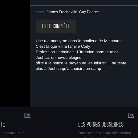
Avec :
James Frecheville
,
Guy Pearce
FICHE COMPLÈTE
Une rue anonyme dans la banlieue de Melbourne.
C’est là que vit la famille Cody.
Profession : criminels. L’irruption parmi eux de
Joshua, un neveu éloigné,
st là que
offre à la police le moyen de les infiltrer. Il ne reste
plus à Joshua qu’à choisir son camp...
a, un
lus à
r au
ATE
LES POINGS DESSERRÉS
e, amoureuse et
Dans une ancienne ville minière
sa mise en