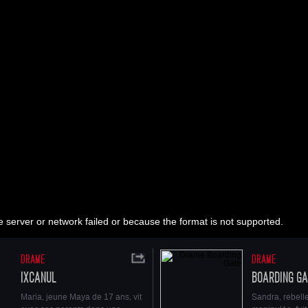
FICHE ARTISTIQUE ET TECHNIQUE
112
Australie
2010
Scope
Dolby SRD
Visa n°129.176
Synopsis
Une rue anonyme dans la banlieue de Melbourne. C’e
vit la famille Cody.
Profession : criminels. L’irruption parmi eux de Joshu
neveu éloigné,
offre à la police le moyen de les infiltrer. Il ne reste p
Joshua qu’à choisir son camp...
 server or network failed or because the format is not supported.
Pourquoi revoir ce film ?
Un premier film qui a reçu neuf oscars australiens.
DRAME
DRAME
Un polar récompensé par le prix du Meilleur Film Etrange
IXCANUL
BOARDING G
Festival de Sundance.
Maria, jeune Maya de 17 ans, vit
Sandra, rebell
Salué par l’ensemble de la critique pour la virtuosité de 