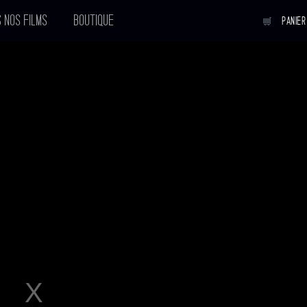
 NOS FILMS
BOUTIQUE
PANIER
ANIMAL KINGDOM
Réalisateur :
David Michôd
Sortie en salle :
27-04-2011
Avec :
James Frecheville
,
Guy Pearce
Voir tous les acteurs
BANDE
ANNONCE