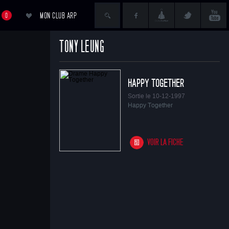
MON CLUB ARP
0
TONY LEUNG
ACCÉDER AU PANIER
HAPPY TOGETHER
Sortie le 10-12-1997
Happy Together
VOIR LA FICHE