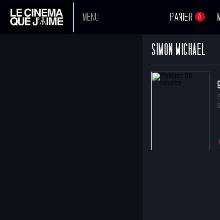
MENU
PANIER
0
SIMON MICHAEL
A L'AFFICHE
PROCHAINEMENT
TOUS NOS FILMS
BOUTIQUE