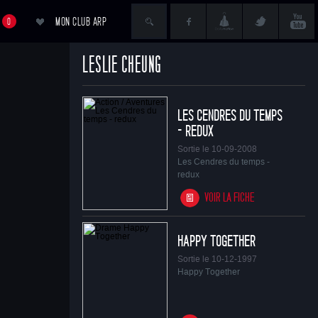
MON CLUB ARP
0
LESLIE CHEUNG
ACCÉDER AU PANIER
LES CENDRES DU TEMPS
- REDUX
Sortie le 10-09-2008
Les Cendres du temps -
redux
VOIR LA FICHE
HAPPY TOGETHER
Sortie le 10-12-1997
Happy Together