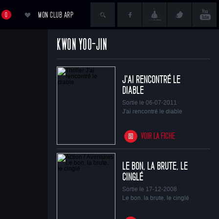
MON CLUB ARP
0
KWON YOO-JIN
ACCÉDER AU PANIER
J'AI RENCONTRÉ LE
DIABLE
Sortie le 06-07-2011
J'ai rencontré le diable
VOIR LA FICHE
LE BON, LA BRUTE, LE
CINGLÉ
Sortie le 17-12-2008
Le bon, la brute, le cinglé