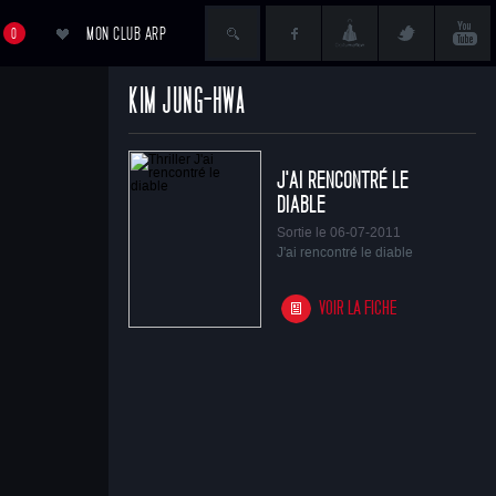
MON CLUB ARP
0
KIM JUNG-HWA
ACCÉDER AU PANIER
J'AI RENCONTRÉ LE
DIABLE
Sortie le 06-07-2011
J'ai rencontré le diable
VOIR LA FICHE