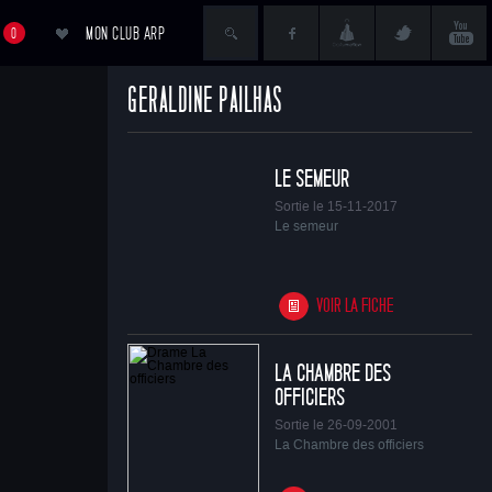
MON CLUB ARP
0
GÉRALDINE PAILHAS
ACCÉDER AU PANIER
LE SEMEUR
Sortie le 15-11-2017
Le semeur
VOIR LA FICHE
LA CHAMBRE DES
OFFICIERS
Sortie le 26-09-2001
La Chambre des officiers