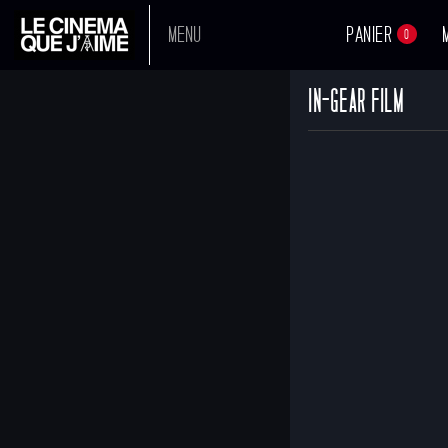
MENU
PANIER
0
IN-GEAR FILM
A L'AFFICHE
PROCHAINEMENT
TOUS NOS FILMS
BOUTIQUE