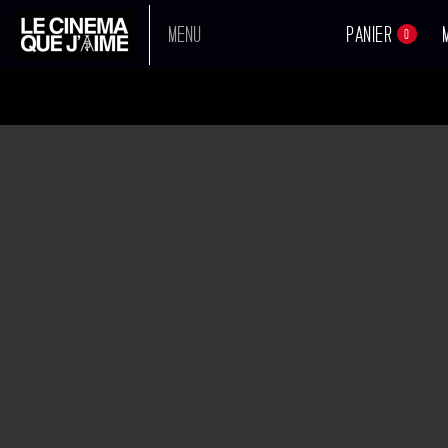
MENU
PANIER
0
FRÈRES DE SANG
A L'AFFICHE
Réalisateur :
Fabio D’Innocenzo,
Damiano D’Innocenzo
PROCHAINEMENT
Sortie en salle :
14-11-2018
Avec :
Andrea Carpenzano
,
Matteo Olivetti
TOUS NOS FILMS
Voir tous les acteurs
BANDE
BOUTIQUE
ANNONCE
Synopsis
Deux amis d’enfance, livreurs de pizza, se retrouvent liés à la mafia.
Ils pensent avoir trouvé le chemin vers une vie meilleure…